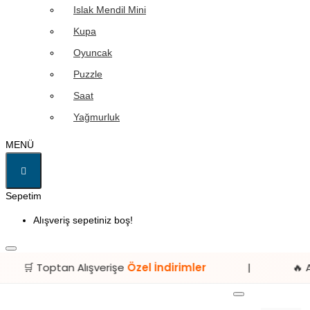
Islak Mendil Mini
Kupa
Oyuncak
Puzzle
Saat
Yağmurluk
MENÜ
Sepetim
Alışveriş sepetiniz boş!
Alışverişe
Özel İndirimler
|
🔥 Avantajlı Fiyatl