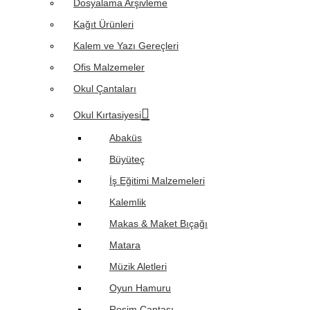
Dosyalama Arşivleme
Kağıt Ürünleri
Kalem ve Yazı Gereçleri
Ofis Malzemeler
Okul Çantaları
Okul Kırtasiyesi
Abaküs
Büyüteç
İş Eğitimi Malzemeleri
Kalemlik
Makas & Maket Bıçağı
Matara
Müzik Aletleri
Oyun Hamuru
Resim Çantası