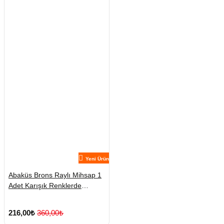
Yeni Ürün
Abaküs Brons Raylı Mihsap 1
Adet Karışık Renklerde
Gönderilmektedir
216,00₺
360,00₺