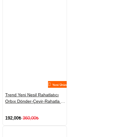
Yeni Ürün
Trend Yeni Nesil Rahatlatıcı
Orbıx Dönder-Çevir-Rahatla 1
Adet Karışık Renklerde
Gönderilmekte
192,00₺
360,00₺