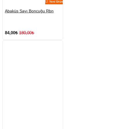
Yeni Ürün
Abaküs Sayı Boncuğu Rbn
84,00₺
180,00₺