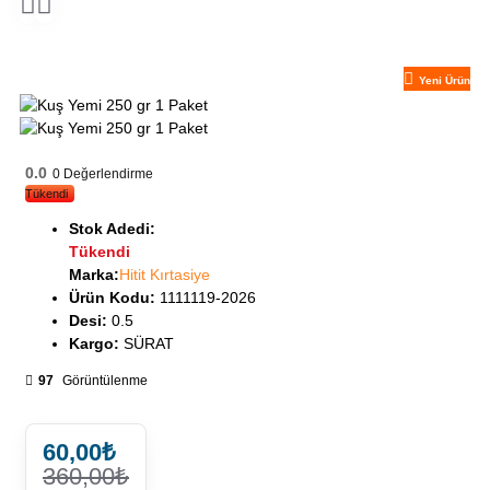
Yeni Ürün
0.0
0
Değerlendirme
Tükendi
Stok Adedi:
Tükendi
Marka:
Hitit Kırtasiye
Ürün Kodu:
1111119-2026
Desi:
0.5
Kargo:
SÜRAT
97
Görüntülenme
60,00₺
360,00₺