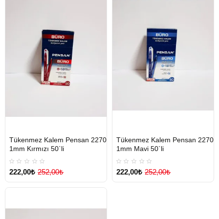
HIZLI
Yeni Ürün
HIZLI
Yeni Ürün
Tükenmez Kalem Pensan 2270
Tükenmez Kalem Pensan 2270
TESLİMAT
TESLİMAT
1mm Kırmızı 50`li
1mm Mavi 50`li
222,00₺
252,00₺
222,00₺
252,00₺