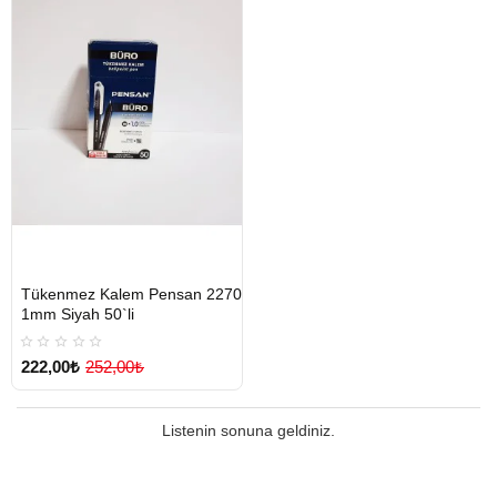
HIZLI
Yeni Ürün
Tükenmez Kalem Pensan 2270
TESLİMAT
1mm Siyah 50`li
222,00₺
252,00₺
Listenin sonuna geldiniz.