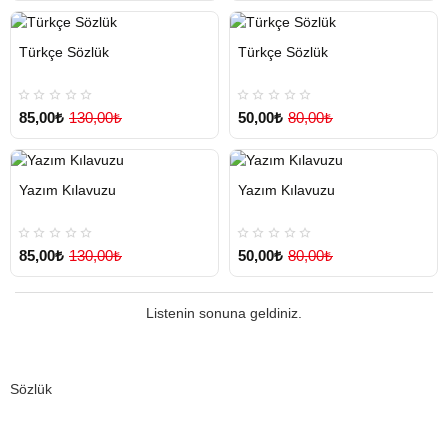
HIZLI
Yeni Ürün
HIZLI
Yeni Ürün
Türkçe Sözlük
Türkçe Sözlük
TESLİMAT
TESLİMAT
85,00₺
130,00₺
50,00₺
80,00₺
HIZLI
Yeni Ürün
HIZLI
Yeni Ürün
Yazım Kılavuzu
Yazım Kılavuzu
TESLİMAT
TESLİMAT
85,00₺
130,00₺
50,00₺
80,00₺
Listenin sonuna geldiniz.
Sözlük