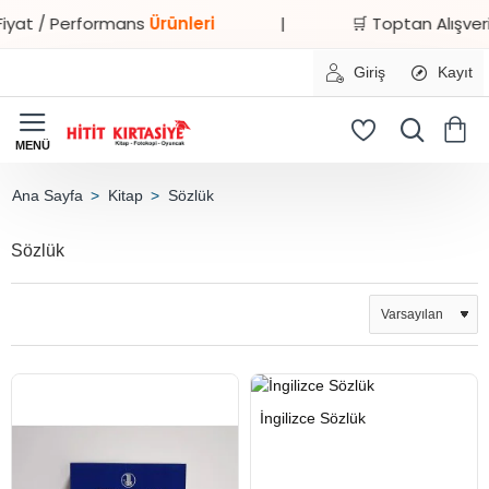
yat / Performans
Ürünleri
|
🛒 Toptan Alışveriş
Giriş
Kayıt
Kitap
Sözlük
home
Sözlük
HIZLI
Yeni Ürün
İngilizce Sözlük
TESLİMAT