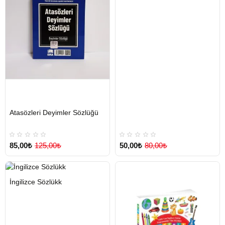
HIZLI
Yeni Ürün
Atasözleri Deyimler Sözlüğü
TESLİMAT
85,00₺
125,00₺
50,00₺
80,00₺
HIZLI
Yeni Ürün
İngilizce Sözlükk
TESLİMAT