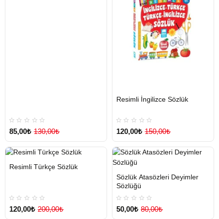
HIZLI
Yeni Ürün
Resimli İngilizce Sözlük
TESLİMAT
85,00₺
130,00₺
120,00₺
150,00₺
HIZLI
Yeni Ürün
Resimli Türkçe Sözlük
TESLİMAT
HIZLI
Yeni Ürün
Sözlük Atasözleri Deyimler
TESLİMAT
Sözlüğü
120,00₺
200,00₺
50,00₺
80,00₺