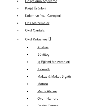
Dosyalama Arşivleme
Kağıt Ürünleri
Kalem ve Yazı Gereçleri
Ofis Malzemeler
Okul Çantaları
Okul Kırtasiyesi
Abaküs
Büyüteç
İş Eğitimi Malzemeleri
Kalemlik
Makas & Maket Bıçağı
Matara
Müzik Aletleri
Oyun Hamuru
Resim Çantası