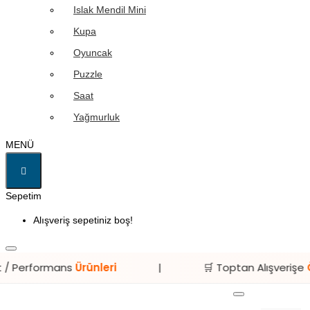
Islak Mendil Mini
Kupa
Oyuncak
Puzzle
Saat
Yağmurluk
MENÜ
Sepetim
Alışveriş sepetiniz boş!
 Performans
Ürünleri
|
🛒 Toptan Alışverişe
Özel