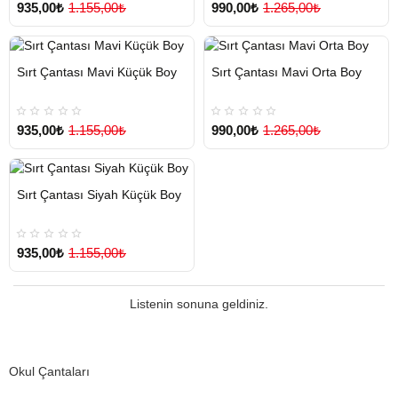
935,00₺
1.155,00₺
990,00₺
1.265,00₺
HIZLI
Yeni Ürün
HIZLI
Yeni Ürün
Sırt Çantası Mavi Küçük Boy
Sırt Çantası Mavi Orta Boy
TESLİMAT
TESLİMAT
935,00₺
1.155,00₺
990,00₺
1.265,00₺
HIZLI
Yeni Ürün
Sırt Çantası Siyah Küçük Boy
TESLİMAT
935,00₺
1.155,00₺
Listenin sonuna geldiniz.
Okul Çantaları