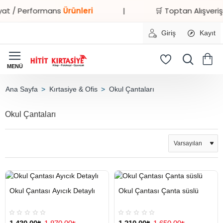
at / Performans
Ürünleri
|
🛒 Toptan Alışverişe
Giriş
Kayıt
Kırtasiye & Ofis
Okul Çantaları
home
Okul Çantaları
HIZLI
Yeni Ürün
HIZLI
Yeni Ürün
Okul Çantası Ayıcık Detaylı
Okul Çantası Çanta süslü
TESLİMAT
TESLİMAT