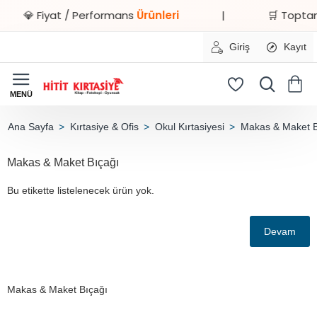
💎 Fiyat / Performans
Ürünleri
|
🛒 Toptan 
Giriş
Kayıt
Kırtasiye & Ofis
Okul Kırtasiyesi
Makas & Maket B
home
Makas & Maket Bıçağı
Bu etikette listelenecek ürün yok.
Devam
Makas & Maket Bıçağı