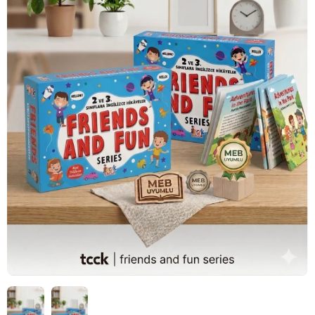
HIZLI
Yeni Ürün
TESLİMAT