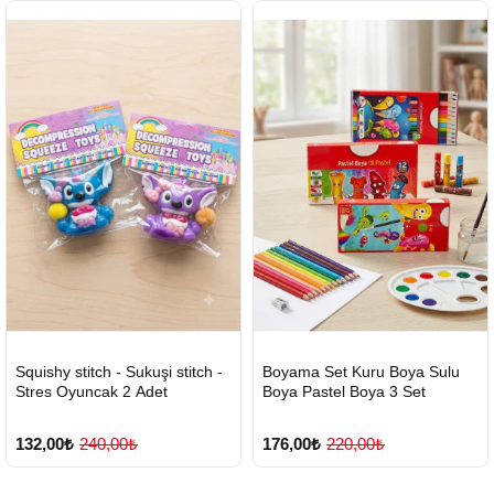
HIZLI
Yeni Ürün
HIZLI
Yeni Ürün
Squishy stitch - Sukuşi stitch -
Boyama Set Kuru Boya Sulu
TESLİMAT
TESLİMAT
Stres Oyuncak 2 Adet
Boya Pastel Boya 3 Set
132,00₺
240,00₺
176,00₺
220,00₺