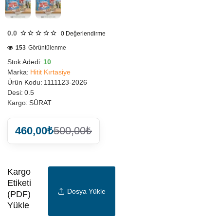
0.0
0
Değerlendirme
153
Görüntülenme
Stok Adedi:
10
Marka:
Hitit Kırtasiye
Ürün Kodu:
1111123-2026
Desi:
0.5
Kargo:
SÜRAT
460,00₺
500,00₺
Kargo
Etiketi
Dosya Yükle
(PDF)
Yükle