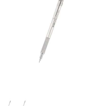
HIZLI
Yeni Ürün
TESLİMAT