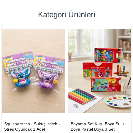
Kategori Ürünleri
HIZLI
Yeni Ürün
HIZLI
Yeni Ürün
Squishy stitch - Sukuşi stitch -
Boyama Set Kuru Boya Sulu
TESLİMAT
TESLİMAT
Stres Oyuncak 2 Adet
Boya Pastel Boya 3 Set