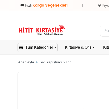
🚚 Hızlı
Kargo Seçenekleri
|
💎 Fiyat / Per
Ürün,
kateg
veya
Tüm Kategoriler
Kırtasiye & Ofis
Kit
mark
ara...
Sıvı Yapıştırıcı 50 gr
home