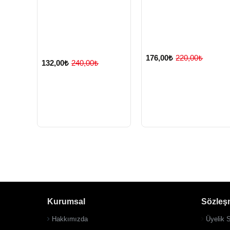
176,00₺
220,00₺
132,00₺
240,00₺
Kurumsal
Sözleş
Hakkımızda
Üyelik 