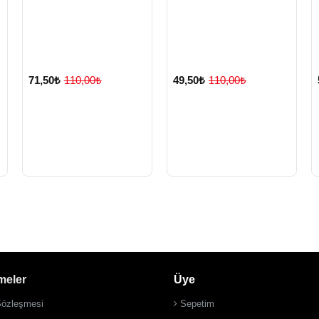
71,50₺
110,00₺
49,50₺
110,00₺
meler
Üye
Sözleşmesi
Sepetim