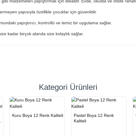
ibi malzemeleri yapıştırmak için idealdir. Evde, okulda ve ofiste rahatlıkl
ermeyen yapısıyla özellikle çocuklar için güvenlidir.
undaki yapıştırıcı, kontrollü ve temiz bir uygulama sağlar.
inize kadar birçok alanda size kolaylık sağlar.
Kategori Ürünleri
n
HIZLI
Yeni Ürün
HIZLI
Yeni Ürün
Kuru Boya 12 Renk Kaliteli
Pastel Boya 12 Renk
TESLİMAT
TESLİMAT
Kaliteli