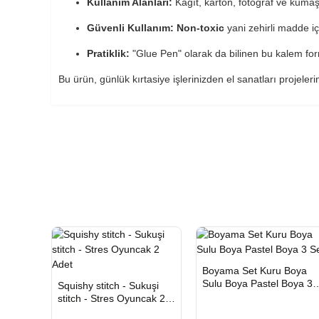
Kullanım Alanları:
Kağıt, karton, fotoğraf ve kumaş g
Güvenli Kullanım:
Non-toxic
yani zehirli madde iç
Pratiklik:
"Glue Pen" olarak da bilinen bu kalem form
Bu ürün, günlük kırtasiye işlerinizden el sanatları projeler
HIZLI
Yeni Ürü
Boyama Set Kuru Boya
TESLİMAT
HIZLI
Yeni Ürün
Sulu Boya Pastel Boya 3
Squishy stitch - Sukuşi
TESLİMAT
Set
stitch - Stres Oyuncak 2
Adet