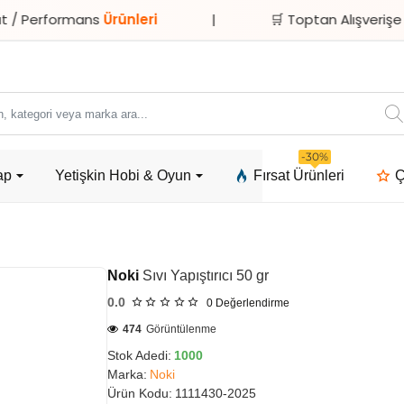
formans
Ürünleri
|
🛒 Toptan Alışverişe
Özel İnd
ori
-30%
ap
Yetişkin Hobi & Oyun
Fırsat Ürünleri
Ç
a
Noki
Sıvı Yapıştırıcı 50 gr
0.0
0
Değerlendirme
474
Görüntülenme
Stok Adedi:
1000
Marka:
Noki
Ürün Kodu:
1111430-2025