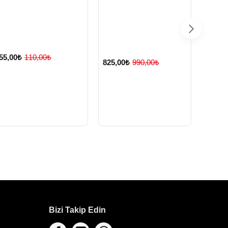
55,00₺
110,00₺
825,00₺
990,00₺
HIZL
OKUL 
TES
GÖZLÜ
SIRT
825,0
Bizi Takip Edin