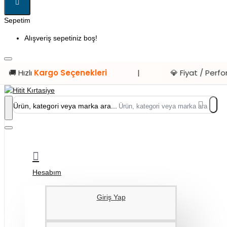
Sepetim
Alışveriş sepetiniz boş!
çenekleri
|
💎 Fiyat / Performans
Ürünleri
Ürün, kategori veya marka ara...
Hesabım
Giriş Yap