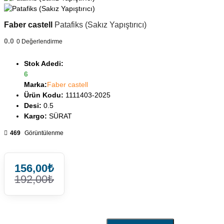
Faber castell
Patafiks (Sakız Yapıştırıcı)
0.0
0
Değerlendirme
Stok Adedi:
6
Marka:
Faber castell
Ürün Kodu:
1111403-2025
Desi:
0.5
Kargo:
SÜRAT
469
Görüntülenme
156,00₺
192,00₺