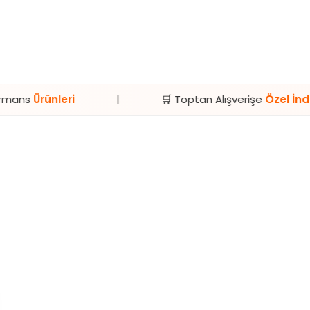
|
🛒 Toptan Alışverişe
Özel İndirimler
|