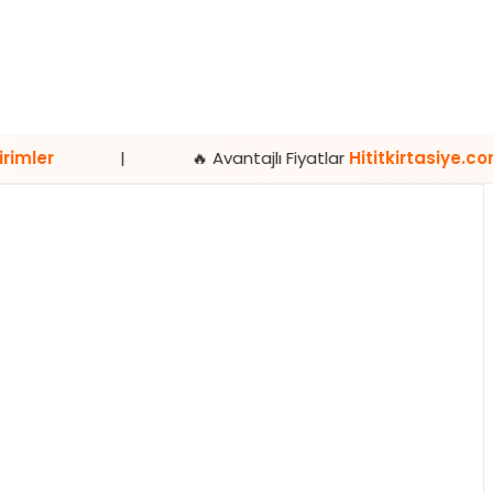
🔥 Avantajlı Fiyatlar
Hititkirtasiye.com’da
|