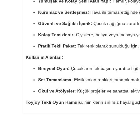
Yumuşak ve Kolay Şekil Alan Yapı:
Hamur, kolayca
Kurumaz ve Sertleşmez:
Hava ile temas ettiğinde da
Güvenli ve Sağlıklı İçerik:
Çocuk sağlığına zararlı 
Kolay Temizlenir:
Giysilere, halıya veya masaya ya
Pratik Tekli Paket:
Tek renk olarak sunulduğu için,
Kullanım Alanları:
Bireysel Oyun:
Çocukların tek başına yaratıcı figürl
Set Tamamlama:
Eksik kalan renkleri tamamlamak vey
Okul ve Atölyeler:
Küçük projeler ve sanatsal aktivi
Toyjoy Tekli Oyun Hamuru
, miniklerin sınırsız hayal gü