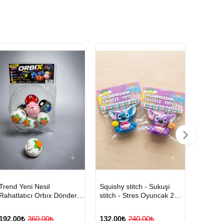
HIZLI
Yeni Ürün
HIZLI
Yeni Ürün
HIZL
Trend Yeni Nesil
Squishy stitch - Sukuşi
Boyam
TESLİMAT
TESLİMAT
TES
Rahatlatıcı Orbıx Dönder-
stitch - Stres Oyuncak 2
Sulu B
Çevir-Rahatla 1 Adet
Adet
Set
Karışık Renklerde
192,00₺
360,00₺
132,00₺
240,00₺
176,0