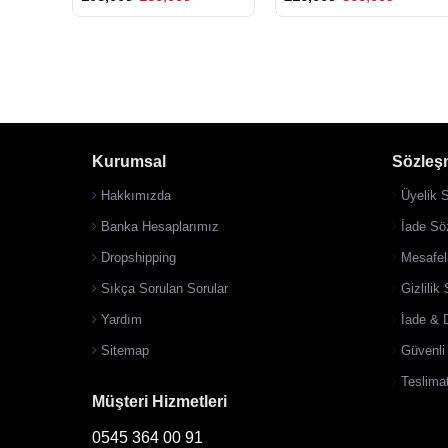
Kurumsal
Sözleş
Hakkımızda
Üyelik 
Banka Hesaplarımız
İade Sö
Dropshipping
Mesafel
Sıkça Sorulan Sorular
Gizlilik
Yardım
İade & 
Sitemap
Güvenl
Teslimat
Müşteri Hizmetleri
0545 364 00 91