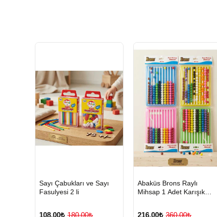
HIZLI
Yeni Ürün
HIZLI
Yeni Ürü
Sayı Çabukları ve Sayı
Abaküs Brons Raylı
TESLİMAT
TESLİMAT
Fasulyesi 2 li
Mihsap 1 Adet Karışık
Renklerde
Gönderilmektedir
108,00₺
180,00₺
216,00₺
360,00₺