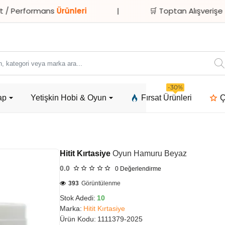
mans
Ürünleri
|
🛒 Toptan Alışverişe
Özel İndiri
ori
-30%
ap
Yetişkin Hobi & Oyun
Fırsat Ürünleri
Ç
a
Hitit Kırtasiye
Oyun Hamuru Beyaz
0.0
0
Değerlendirme
393
Görüntülenme
Stok Adedi:
10
Marka:
Hitit Kırtasiye
Ürün Kodu:
1111379-2025