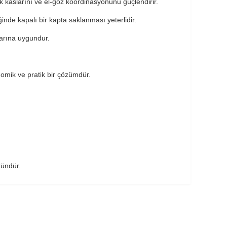
ak kaslarını ve el-göz koordinasyonunu güçlendirir.
ğinde kapalı bir kapta saklanması yeterlidir.
larına uygundur.
nomik ve pratik bir çözümdür.
ründür.