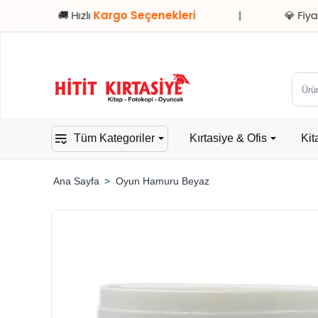
🚚 Hızlı
Kargo Seçenekleri
|
💎 Fiyat / Perfor
Ürün,
kateg
veya
Tüm Kategoriler
Kırtasiye & Ofis
Kit
mark
ara...
Oyun Hamuru Beyaz
home