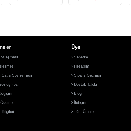
meler
Üye
Sözleşmesi
Sepetim
zleşmesi
Hesabım
i Satış Sözleşmesi
Sipariş Geçmişi
 Sözleşmesi
Destek Talebi
Değişim
Blog
i Ödeme
İletişim
 Bilgileri
Tüm Ürünler