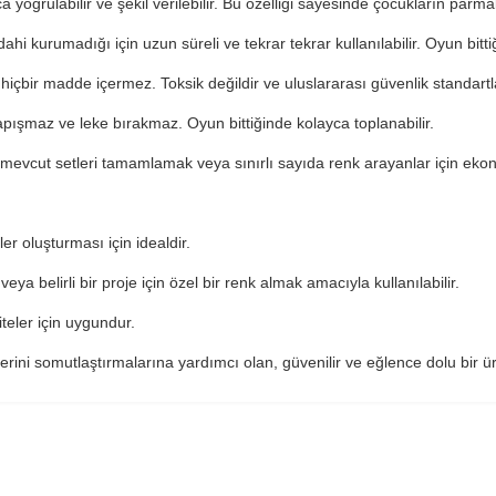
 yoğrulabilir ve şekil verilebilir. Bu özelliği sayesinde çocukların parm
hi kurumadığı için uzun süreli ve tekrar tekrar kullanılabilir. Oyun bitti
hiçbir madde içermez. Toksik değildir ve uluslararası güvenlik standart
pışmaz ve leke bırakmaz. Oyun bittiğinde kolayca toplanabilir.
 mevcut setleri tamamlamak veya sınırlı sayıda renk arayanlar için eko
er oluşturması için idealdir.
a belirli bir proje için özel bir renk almak amacıyla kullanılabilir.
teler için uygundur.
çlerini somutlaştırmalarına yardımcı olan, güvenilir ve eğlence dolu bir ü