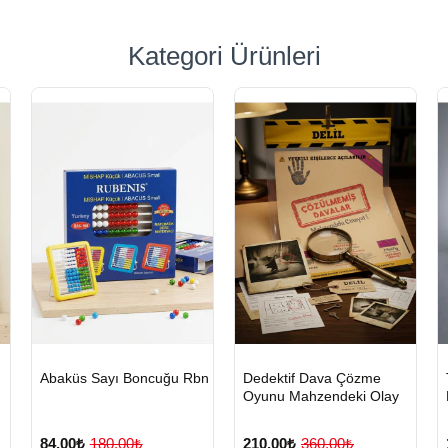
Kategori Ürünleri
n
HIZLI
Yeni Ürün
HIZLI
Yeni Ürün
Abaküs Sayı Boncuğu Rbn
Dedektif Dava Çözme
TESLİMAT
TESLİMAT
Oyunu Mahzendeki Olay
84,00₺
180,00₺
210,00₺
360,00₺