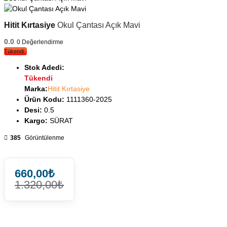
Hitit Kırtasiye
Okul Çantası Açık Mavi
0.0
0
Değerlendirme
Tükendi
Stok Adedi:
Tükendi
Marka:
Hitit Kırtasiye
Ürün Kodu:
1111360-2025
Desi:
0.5
Kargo:
SÜRAT
385
Görüntülenme
660,00₺
1.320,00₺