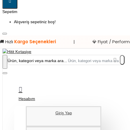
Sepetim
Alışveriş sepetiniz boş!
enekleri
|
💎 Fiyat / Performans
Ürünleri
Ürün, kategori veya marka ara...
Hesabım
Giriş Yap