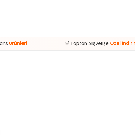
|
🛒 Toptan Alışverişe
Özel İndirimler
|