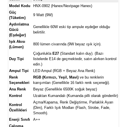
Model Kodu
HNX-0902 (Hanex/Nextpage Hanex)
Güç
9 Watt (9W)
(Tüketim)
Aydınlatma
Genellikle 60W eski tip ampule eşdeğer olduğu
Gücü
belirtilir.
(Eşdeğer)
Işık Akısı
800 lümen civarında (9W beyaz ışık için).
(Lümen)
Çoğunlukla
E27
(Standart kalın duy). (Bazı
Duy Tipi
listelerde E14 de geçmektedir, satın alırken kontrol
edin.)
Ampul Tipi
LED Ampul (RGB + Beyaz Ana Renk)
Renk
RGB (Kırmızı, Yeşil, Mavi)
ve bu renklerin
Seçenekleri
karışımları (Genellikle 16 farklı renk seçeneği).
Ana Renk
Beyaz (Genellikle 6500K soğuk beyaz)
Kontrol
Uzaktan Kumandalı (Kumanda pilli olarak gönderilir)
Açma/Kapama, Renk Değiştirme, Parlaklık Ayarı
Kontrol
(Dim), Farklı Işık Modları (Flash, Strobe, Fade,
Özellikleri
Smooth).
Enerji Sınıfı
A++
Çalışma