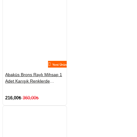
Yeni Ürün
Abaküs Brons Raylı Mihsap 1
Adet Karışık Renklerde
Gönderilmektedir
216,00₺
360,00₺