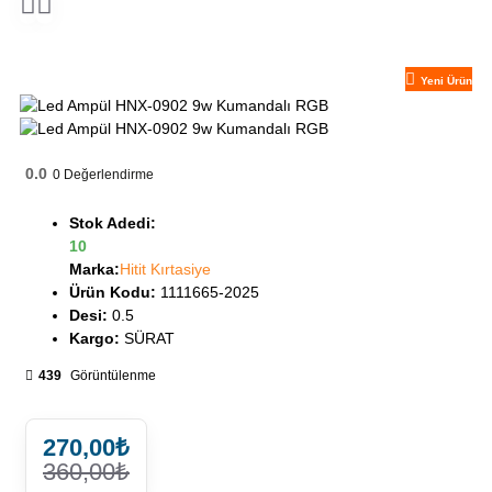
Yeni Ürün
0.0
0
Değerlendirme
Stok Adedi:
10
Marka:
Hitit Kırtasiye
Ürün Kodu:
1111665-2025
Desi:
0.5
Kargo:
SÜRAT
439
Görüntülenme
270,00₺
360,00₺