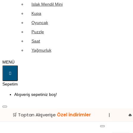
Islak Mendil Mini
Kupa
Oyuncak
Puzzle
Saat
Yağmurluk
MENÜ
Sepetim
Alışveriş sepetiniz boş!
 Alışverişe
Özel İndirimler
|
🔥 Avantajlı Fiyat