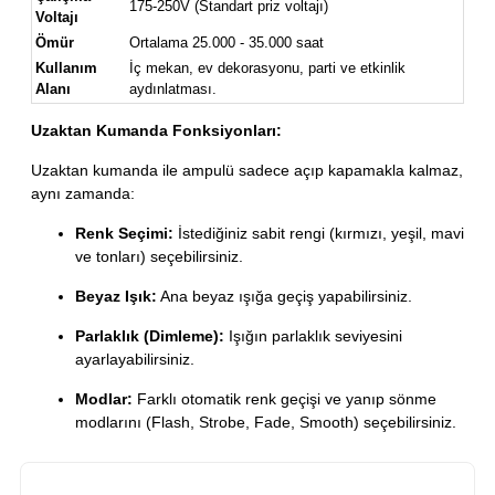
175-250V (Standart priz voltajı)
Voltajı
Ömür
Ortalama 25.000 - 35.000 saat
Kullanım
İç mekan, ev dekorasyonu, parti ve etkinlik
Alanı
aydınlatması.
Uzaktan Kumanda Fonksiyonları:
Uzaktan kumanda ile ampulü sadece açıp kapamakla kalmaz,
aynı zamanda:
Renk Seçimi:
İstediğiniz sabit rengi (kırmızı, yeşil, mavi
ve tonları) seçebilirsiniz.
Beyaz Işık:
Ana beyaz ışığa geçiş yapabilirsiniz.
Parlaklık (Dimleme):
Işığın parlaklık seviyesini
ayarlayabilirsiniz.
Modlar:
Farklı otomatik renk geçişi ve yanıp sönme
modlarını (Flash, Strobe, Fade, Smooth) seçebilirsiniz.