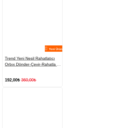
Yeni Ürün
Trend Yeni Nesil Rahatlatıcı
Orbıx Dönder-Çevir-Rahatla 1
Adet Karışık Renklerde
Gönderilmekte
192,00₺
360,00₺