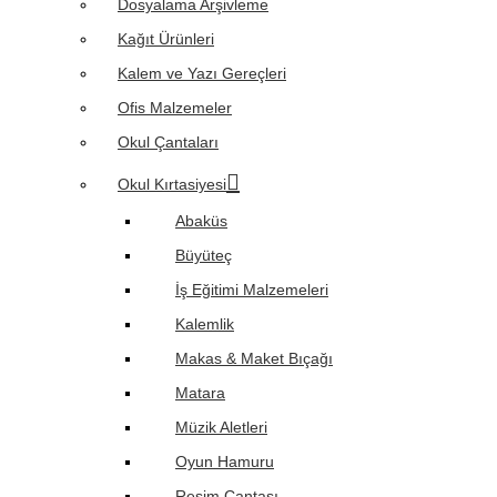
Dosyalama Arşivleme
Kağıt Ürünleri
Kalem ve Yazı Gereçleri
Ofis Malzemeler
Okul Çantaları
Okul Kırtasiyesi
Abaküs
Büyüteç
İş Eğitimi Malzemeleri
Kalemlik
Makas & Maket Bıçağı
Matara
Müzik Aletleri
Oyun Hamuru
Resim Çantası