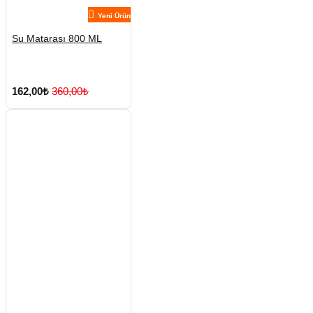
Yeni Ürün
Su Matarası 800 ML
162,00₺
360,00₺