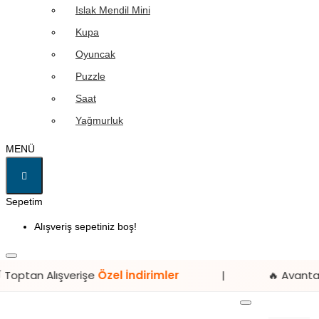
Islak Mendil Mini
Kupa
Oyuncak
Puzzle
Saat
Yağmurluk
MENÜ
Sepetim
Alışveriş sepetiniz boş!
rişe
Özel İndirimler
|
🔥 Avantajlı Fiyatlar
Hiti