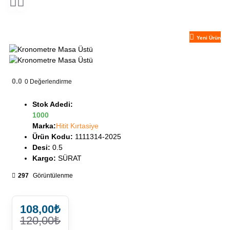
Yeni Ürün
0.0
0
Değerlendirme
Stok Adedi:
1000
Marka:
Hitit Kırtasiye
Ürün Kodu:
1111314-2025
Desi:
0.5
Kargo:
SÜRAT
297
Görüntülenme
108,00₺
120,00₺