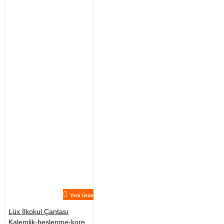
Yeni Ürün
Lüx İlkokul Çantası
Kalemlik-beslenme-kore