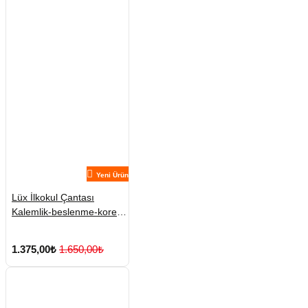
Yeni Ürün
Lüx İlkokul Çantası
Kalemlik-beslenme-kore
No:3
1.375,00₺
1.650,00₺