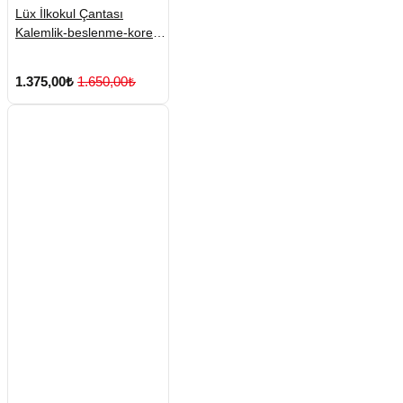
Lüx İlkokul Çantası
Kalemlik-beslenme-kore
No:5
1.375,00₺
1.650,00₺