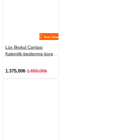
Yeni Ürün
Lüx İlkokul Çantası
Kalemlik-beslenme-kore
No:4
1.375,00₺
1.650,00₺