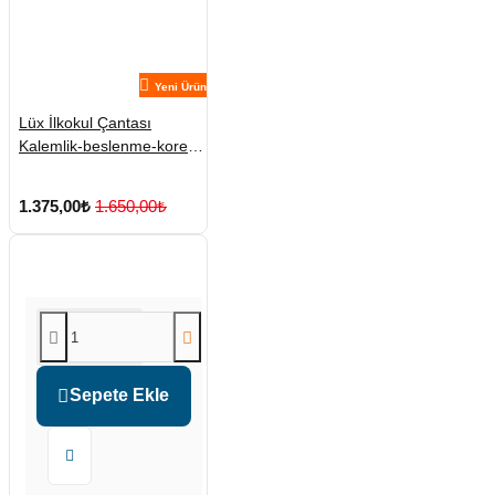
Yeni Ürün
Lüx İlkokul Çantası
Kalemlik-beslenme-kore
No:1
1.375,00₺
1.650,00₺
Sepete Ekle