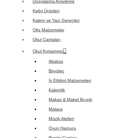
Dosyalama Arşivleme
Kağıt Ürünleri
Kalem ve Yazı Gereçleri
Ofis Malzemeler
Okul Çantaları
Okul Kırtasiyesi
Abaküs
Büyüteç
İş Eğitimi Malzemeleri
Kalemlik
Makas & Maket Bıçağı
Matara
Müzik Aletleri
Oyun Hamuru
Resim Çantası