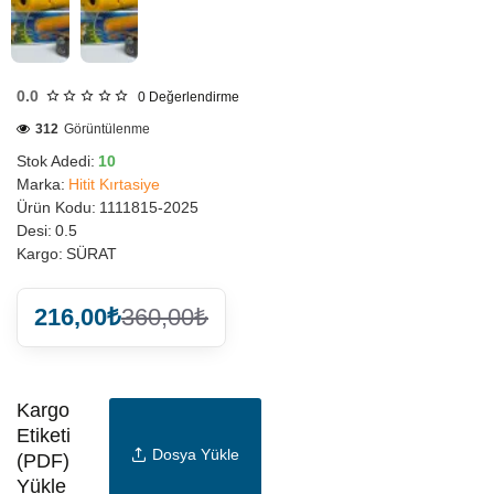
0.0
0
Değerlendirme
312
Görüntülenme
Stok Adedi:
10
Marka:
Hitit Kırtasiye
Ürün Kodu:
1111815-2025
Desi:
0.5
Kargo:
SÜRAT
216,00₺
360,00₺
Kargo
Etiketi
Dosya Yükle
(PDF)
Yükle