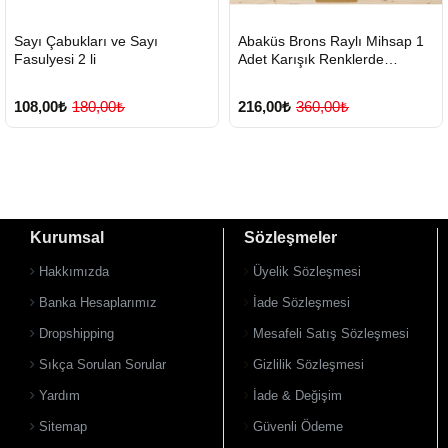
HIZLI
Yeni Ürün
HIZLI
Yeni Ürün
Sayı Çabukları ve Sayı
Abaküs Brons Raylı Mihsap 1
TESLİMAT
TESLİMAT
Fasulyesi 2 li
Adet Karışık Renklerde
Gönderilmektedir
108,00₺
180,00₺
216,00₺
360,00₺
Kurumsal
Sözleşmeler
Hakkımızda
Üyelik Sözleşmesi
Banka Hesaplarımız
İade Sözleşmesi
Dropshipping
Mesafeli Satış Sözleşmesi
Sıkça Sorulan Sorular
Gizlilik Sözleşmesi
Yardım
İade & Değişim
Sitemap
Güvenli Ödeme