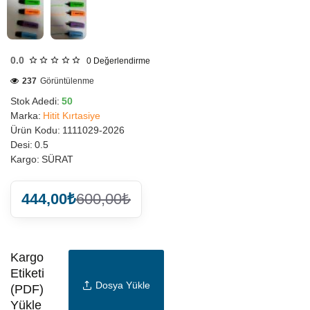
0.0
0
Değerlendirme
237
Görüntülenme
Stok Adedi:
50
Marka:
Hitit Kırtasiye
Ürün Kodu:
1111029-2026
Desi:
0.5
Kargo:
SÜRAT
444,00₺
600,00₺
Kargo
Etiketi
Dosya Yükle
(PDF)
Yükle