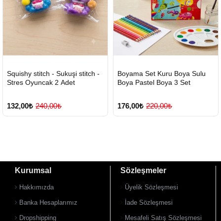
HIZLI
Yeni Ürün
HIZLI
Yeni Ürün
Squishy stitch - Sukuşi stitch -
Boyama Set Kuru Boya Sulu
TESLİMAT
TESLİMAT
Stres Oyuncak 2 Adet
Boya Pastel Boya 3 Set
132,00₺
240,00₺
176,00₺
220,00₺
Kurumsal
Sözleşmeler
Hakkımızda
Üyelik Sözleşmesi
Banka Hesaplarımız
İade Sözleşmesi
Dropshipping
Mesafeli Satış Sözleşmesi