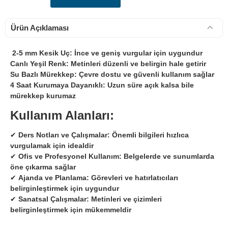
Ürün Açıklaması
2-5 mm Kesik Uç:
İnce ve geniş vurgular için uygundur
Canlı Yeşil Renk:
Metinleri düzenli ve belirgin hale getirir
Su Bazlı Mürekkep:
Çevre dostu ve güvenli kullanım sağlar
4 Saat Kurumaya Dayanıklı:
Uzun süre açık kalsa bile
mürekkep kurumaz
Kullanım Alanları:
✔
Ders Notları ve Çalışmalar:
Önemli bilgileri hızlıca
vurgulamak için idealdir
✔
Ofis ve Profesyonel Kullanım:
Belgelerde ve sunumlarda
öne çıkarma sağlar
✔
Ajanda ve Planlama:
Görevleri ve hatırlatıcıları
belirginleştirmek için uygundur
✔
Sanatsal Çalışmalar:
Metinleri ve çizimleri
belirginleştirmek için mükemmeldir