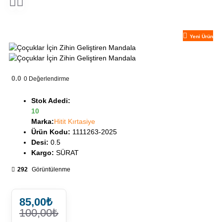
Yeni Ürün
0.0
0
Değerlendirme
Stok Adedi:
10
Marka:
Hitit Kırtasiye
Ürün Kodu:
1111263-2025
Desi:
0.5
Kargo:
SÜRAT
292
Görüntülenme
85,00₺
100,00₺