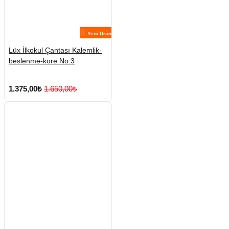
Yeni Ürün
Lüx İlkokul Çantası Kalemlik-
beslenme-kore No:3
1.375,00₺
1.650,00₺