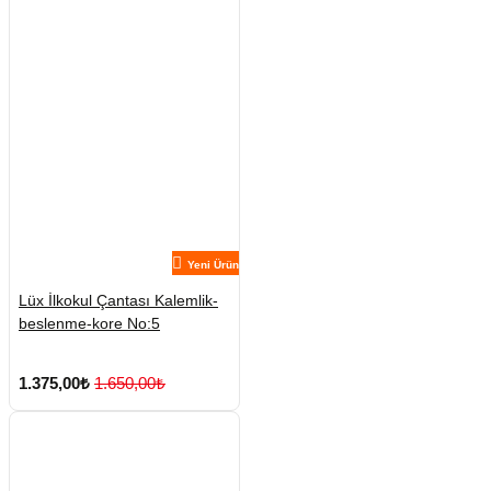
Yeni Ürün
Lüx İlkokul Çantası Kalemlik-
beslenme-kore No:5
1.375,00₺
1.650,00₺