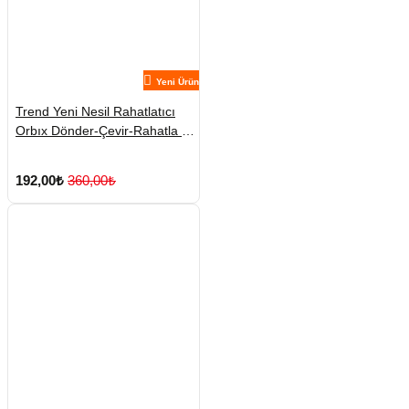
Yeni Ürün
Trend Yeni Nesil Rahatlatıcı
Orbıx Dönder-Çevir-Rahatla 1
Adet Karışık Renklerde
Gönderilmekte
192,00₺
360,00₺