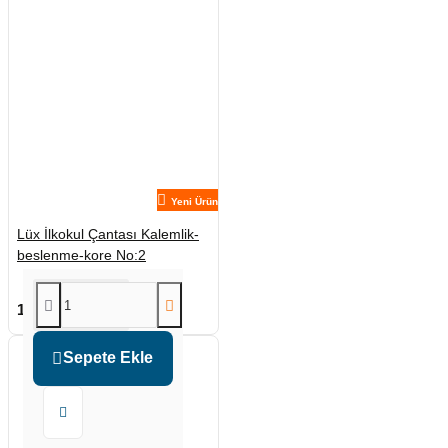
Yeni Ürün
Lüx İlkokul Çantası Kalemlik-
beslenme-kore No:2
1.375,00₺
1.650,00₺
Sepete Ekle