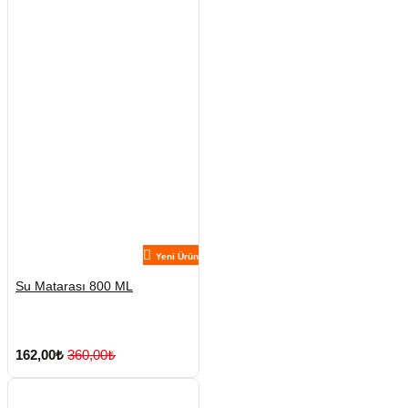
Yeni Ürün
Su Matarası 800 ML
162,00₺
360,00₺