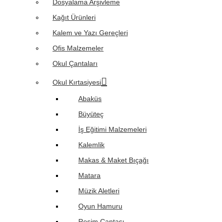
Dosyalama Arşivleme
Kağıt Ürünleri
Kalem ve Yazı Gereçleri
Ofis Malzemeler
Okul Çantaları
Okul Kırtasiyesi
Abaküs
Büyüteç
İş Eğitimi Malzemeleri
Kalemlik
Makas & Maket Bıçağı
Matara
Müzik Aletleri
Oyun Hamuru
Resim Çantası