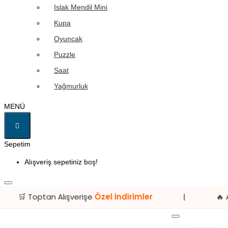
Islak Mendil Mini
Kupa
Oyuncak
Puzzle
Saat
Yağmurluk
MENÜ
Sepetim
Alışveriş sepetiniz boş!
 Alışverişe
Özel İndirimler
|
🔥 Avantajlı Fiyatl