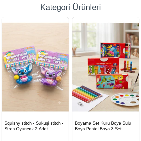
Kategori Ürünleri
HIZLI
Yeni Ürün
HIZLI
Yeni Ürün
Squishy stitch - Sukuşi stitch -
Boyama Set Kuru Boya Sulu
TESLİMAT
TESLİMAT
Stres Oyuncak 2 Adet
Boya Pastel Boya 3 Set