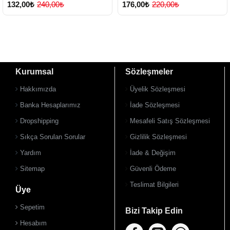
132,00₺
240,00₺
176,00₺
220,00₺
Kurumsal
Sözleşmeler
Hakkımızda
Üyelik Sözleşmesi
Banka Hesaplarımız
İade Sözleşmesi
Dropshipping
Mesafeli Satış Sözleşmesi
Sıkça Sorulan Sorular
Gizlilik Sözleşmesi
Yardım
İade & Değişim
Sitemap
Güvenli Ödeme
Teslimat Bilgileri
Üye
Sepetim
Bizi Takip Edin
Hesabım