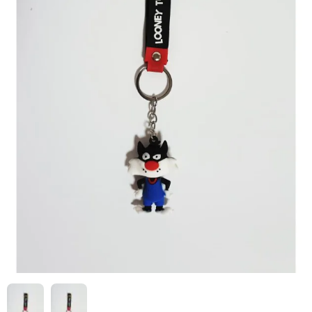
HIZLI
Yeni Ürün
TESLİMAT