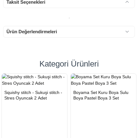
Taksit Seçenekleri
.
Ürün Değerlendirmeleri
Kategori Ürünleri
HIZLI
Yeni Ürün
HIZLI
Yeni Ürün
Squishy stitch - Sukuşi stitch -
Boyama Set Kuru Boya Sulu
TESLİMAT
TESLİMAT
Stres Oyuncak 2 Adet
Boya Pastel Boya 3 Set