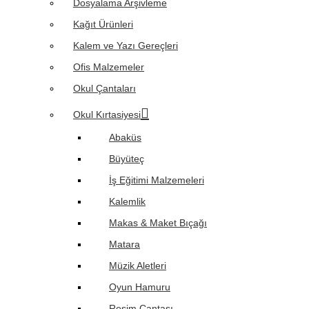
Dosyalama Arşivleme
Kağıt Ürünleri
Kalem ve Yazı Gereçleri
Ofis Malzemeler
Okul Çantaları
Okul Kırtasiyesi
Abaküs
Büyüteç
İş Eğitimi Malzemeleri
Kalemlik
Makas & Maket Bıçağı
Matara
Müzik Aletleri
Oyun Hamuru
Resim Çantası