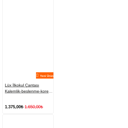
Yeni Ürün
Lüx İlkokul Çantası
Kalemlik-beslenme-kore
No:5
1.375,00₺
1.650,00₺