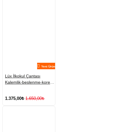
Yeni Ürün
Lüx İlkokul Çantası
Kalemlik-beslenme-kore
No:2
1.375,00₺
1.650,00₺