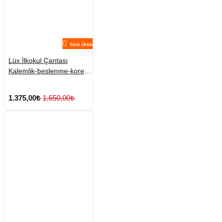
Yeni Ürün
Lüx İlkokul Çantası
Kalemlik-beslenme-kore
No:3
1.375,00₺
1.650,00₺