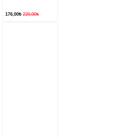
Set
176,00₺
220,00₺