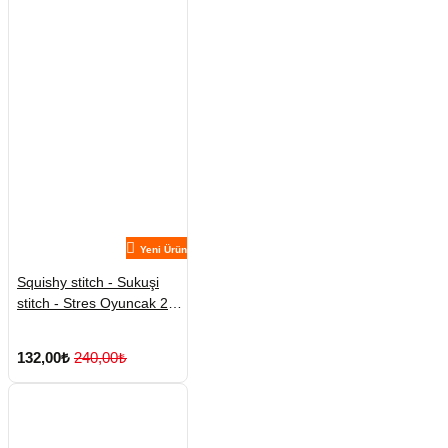
Yeni Ürün
Squishy stitch - Sukuşi
stitch - Stres Oyuncak 2
Adet
132,00₺
240,00₺