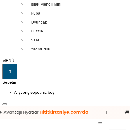
Islak Mendil Mini
Kupa
Oyuncak
Puzzle
Saat
Yağmurluk
MENÜ
Sepetim
Alışveriş sepetiniz boş!
atlar
Hititkirtasiye.com’da
|
🚚 12:00'A KADAR