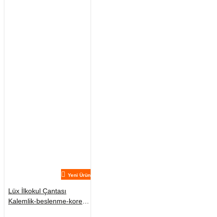
Yeni Ürün
Lüx İlkokul Çantası
Kalemlik-beslenme-kore
No:1