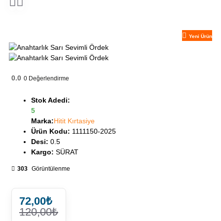
Yeni Ürün
0.0
0
Değerlendirme
Stok Adedi:
5
Marka:
Hitit Kırtasiye
Ürün Kodu:
1111150-2025
Desi:
0.5
Kargo:
SÜRAT
303
Görüntülenme
72,00₺
120,00₺