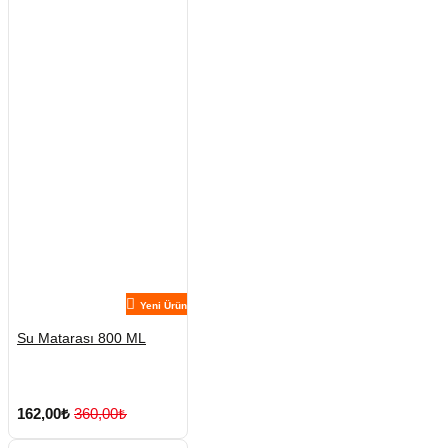
Yeni Ürün
Su Matarası 800 ML
162,00₺
360,00₺