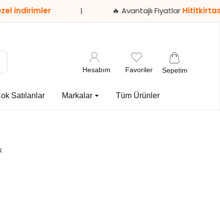
imler
|
🔥 Avantajlı Fiyatlar
Hititkirtasiye.com
Hesabım
Favoriler
Sepetim
ok Satılanlar
Markalar
Tüm Ürünler
k