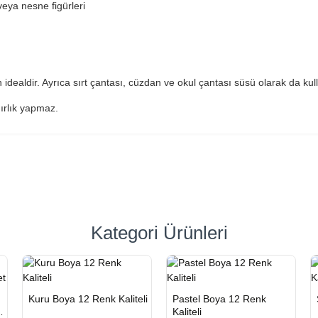
 veya nesne figürleri
 idealdir. Ayrıca sırt çantası, cüzdan ve okul çantası süsü olarak da kulla
ırlık yapmaz.
Kategori Ürünleri
n
HIZLI
Yeni Ürün
HIZLI
Yeni Ürün
Kuru Boya 12 Renk Kaliteli
Pastel Boya 12 Renk
TESLİMAT
TESLİMAT
Kaliteli