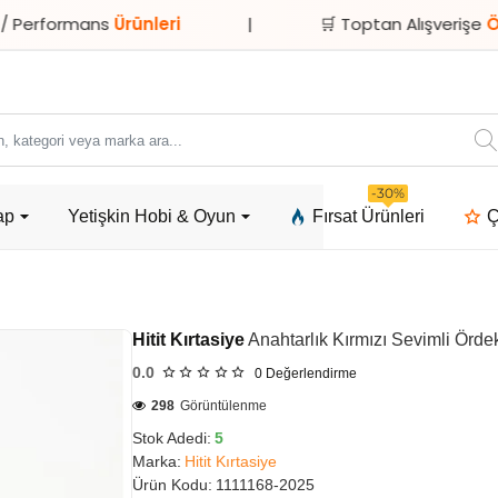
rmans
Ürünleri
|
🛒 Toptan Alışverişe
Özel İndir
ori
-30%
ap
Yetişkin Hobi & Oyun
Fırsat Ürünleri
Ç
a
Hitit Kırtasiye
Anahtarlık Kırmızı Sevimli Örde
0.0
0
Değerlendirme
298
Görüntülenme
Stok Adedi:
5
Marka:
Hitit Kırtasiye
Ürün Kodu:
1111168-2025