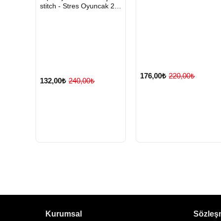
Set
stitch - Stres Oyuncak 2
Adet
176,00₺
220,00₺
132,00₺
240,00₺
Kurumsal
Sözleş