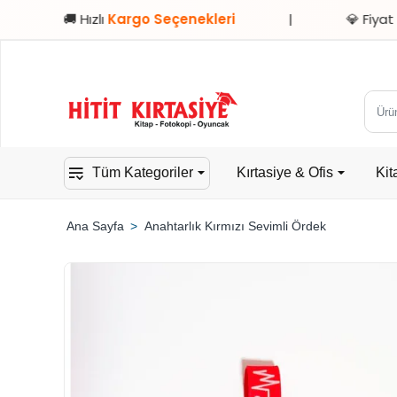
🚚 Hızlı
Kargo Seçenekleri
|
💎 Fiyat / Perfo
Ürün,
kateg
veya
Tüm Kategoriler
Kırtasiye & Ofis
Kit
mark
ara...
Anahtarlık Kırmızı Sevimli Ördek
home