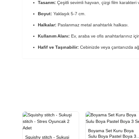
Tasarım:
Çeşitli sevimli hayvan, çizgi film karakteri
Boyut:
Yaklaşık 5-7 cm.
Halkalar:
Paslanmaz metal anahtarlık halkası.
Kullanım Alanı:
Ev, araba ve ofis anahtarlarınız için
Hafif ve Taşınabilir:
Cebinizde veya çantanızda ağ
HIZLI
Yeni Ürü
Boyama Set Kuru Boya
TESLİMAT
HIZLI
Yeni Ürün
Sulu Boya Pastel Boya 3
Squishy stitch - Sukuşi
TESLİMAT