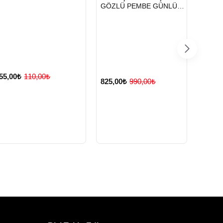
GÖZLÜ PEMBE GÜNLÜK
SIRT
55,00₺
110,00₺
825,00₺
990,00₺
HIZL
OKUL 
TES
GÖZLÜ
SIRT
825,0