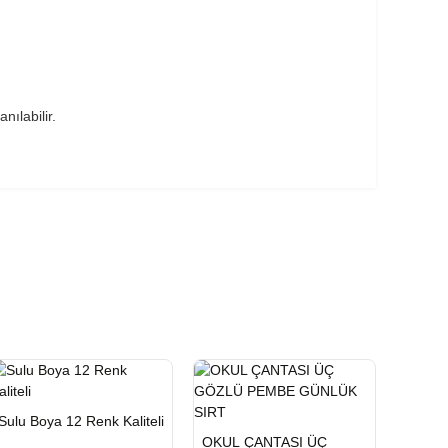
nılabilir.
HIZLI
Yeni Ürün
Sulu Boya 12 Renk Kaliteli
TESLİMAT
HIZLI
Yeni Ürün
OKUL ÇANTASI ÜÇ
TESLİMAT