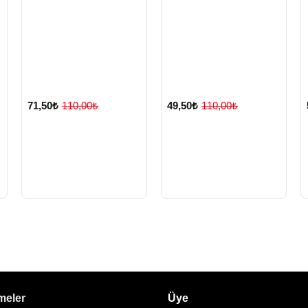
71,50₺
110,00₺
49,50₺
110,00₺
meler
Üye