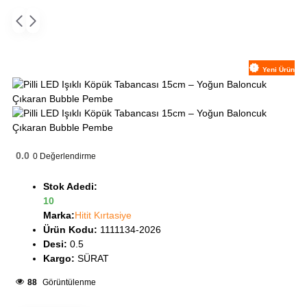
Yeni Ürün
0.0
0
Değerlendirme
Stok Adedi:
10
Marka:
Hitit Kırtasiye
Ürün Kodu:
1111134-2026
Desi:
0.5
Kargo:
SÜRAT
88
Görüntülenme