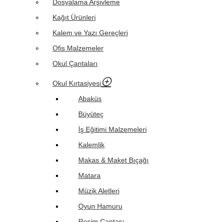
Dosyalama Arşivleme
Kağıt Ürünleri
Kalem ve Yazı Gereçleri
Ofis Malzemeler
Okul Çantaları
Okul Kırtasiyesi
Abaküs
Büyüteç
İş Eğitimi Malzemeleri
Kalemlik
Makas & Maket Bıçağı
Matara
Müzik Aletleri
Oyun Hamuru
Resim Çantası