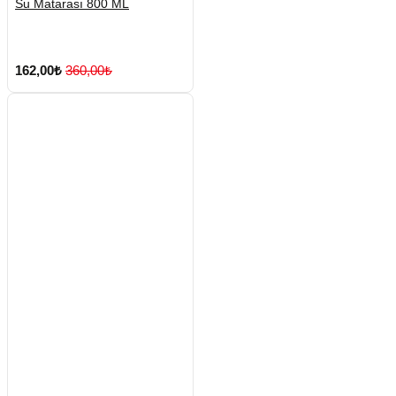
Su Matarası 800 ML
162,00₺
360,00₺