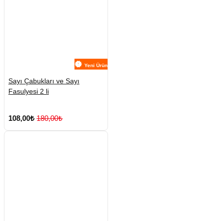
Yeni Ürün
Sayı Çabukları ve Sayı
Fasulyesi 2 li
108,00₺
180,00₺