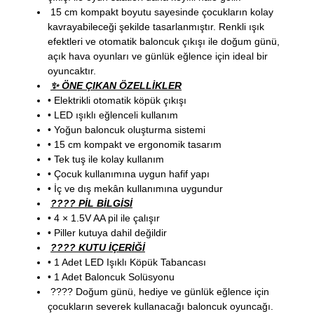
15 cm kompakt boyutu sayesinde çocukların kolay
kavrayabileceği şekilde tasarlanmıştır. Renkli ışık
efektleri ve otomatik baloncuk çıkışı ile doğum günü,
açık hava oyunları ve günlük eğlence için ideal bir
oyuncaktır.
✨ ÖNE ÇIKAN ÖZELLİKLER
• Elektrikli otomatik köpük çıkışı
• LED ışıklı eğlenceli kullanım
• Yoğun baloncuk oluşturma sistemi
• 15 cm kompakt ve ergonomik tasarım
• Tek tuş ile kolay kullanım
• Çocuk kullanımına uygun hafif yapı
• İç ve dış mekân kullanımına uygundur
???? PİL BİLGİSİ
• 4 × 1.5V AA pil ile çalışır
• Piller kutuya dahil değildir
???? KUTU İÇERİĞİ
• 1 Adet LED Işıklı Köpük Tabancası
• 1 Adet Baloncuk Solüsyonu
???? Doğum günü, hediye ve günlük eğlence için
çocukların severek kullanacağı baloncuk oyuncağı.