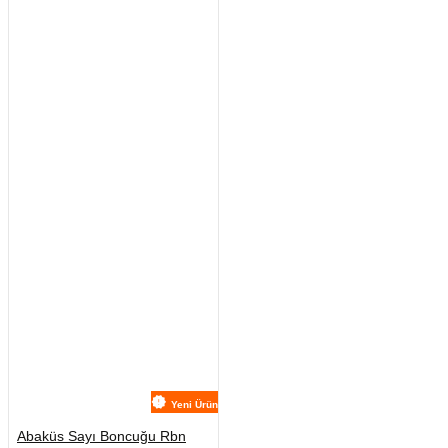
Yeni Ürün
Abaküs Sayı Boncuğu Rbn