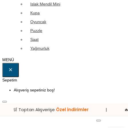
Islak Mendil Mini
Kupa
Oyuncak
Puzzle
Saat
Yağmurluk
MENÜ
Sepetim
Alışveriş sepetiniz boş!
n Alışverişe
Özel İndirimler
|
🔥 Avantajlı Fiyat