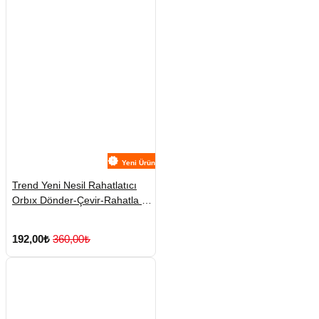
Yeni Ürün
Trend Yeni Nesil Rahatlatıcı
Orbıx Dönder-Çevir-Rahatla 1
Adet Karışık Renklerde
Gönderilmekte
192,00₺
360,00₺